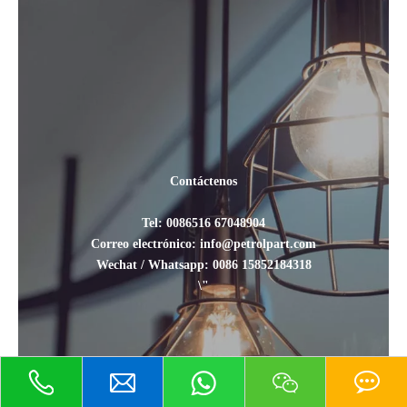
Contáctenos
Tel: 0086516 67048904
Correo electrónico: info@petrolpart.com
Wechat / Whatsapp: 0086 15852184318
\"