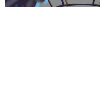
Contáctenos
Tel: 0086516 67048904
Correo electrónico: info@petrolpart.com
Wechat / Whatsapp: 0086 15852184318
\"