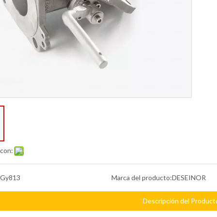
 con:
Gy813
Marca del producto:
DESEINOR
Descripción del Product