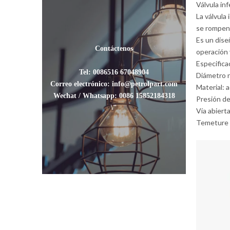
Válvula in
La válvula 
se rompen 
Es un dise
Contáctenos
operación 
Especifica
Tel: 0086516 67048904
Diámetro no
Correo electrónico: info@petrolpart.com
Material: 
Wechat / Whatsapp: 0086 15852184318
Presión de
\"
Vía abiert
Temeture 