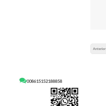
Anterior

008615152188858