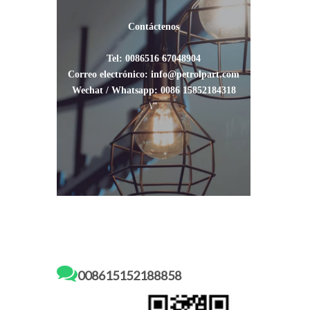
Contáctenos
Tel: 0086516 67048904
Correo electrónico: info@petrolpart.com
Wechat / Whatsapp: 0086 15852184318
\"

008615152188858