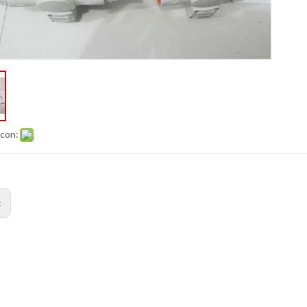
 con:
: