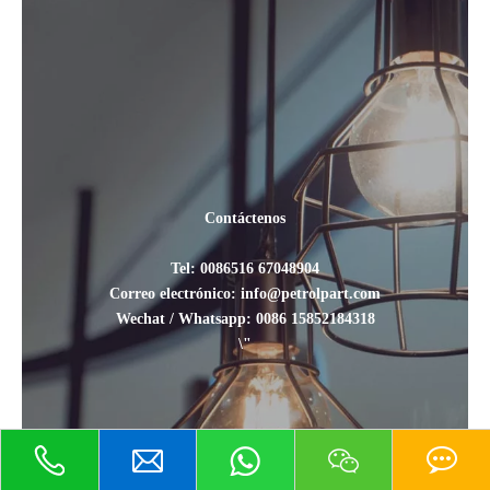
Contáctenos
Tel: 0086516 67048904
Correo electrónico: info@petrolpart.com
Wechat / Whatsapp: 0086 15852184318
\"