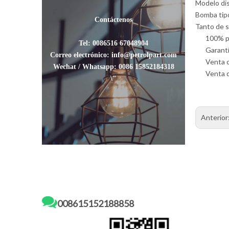
Modelo disp
Bomba tip
Contáctenos
Tanto de 
100% p
Tel: 0086516 67048904
Garantí
Correo electrónico: info@petrolpart.com
Venta c
Wechat / Whatsapp: 0086 15852184318
Venta d
\"
Anterior

008615152188858