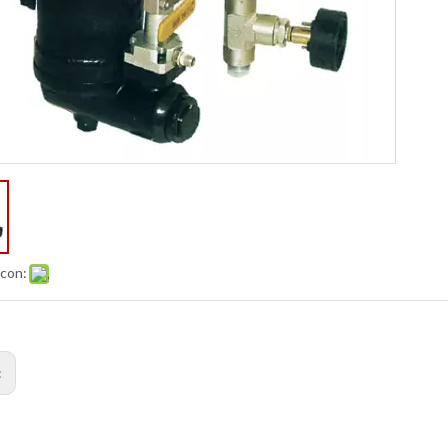
 con:
: