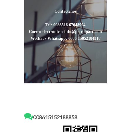
Contáctenos
Tel: 0086516 67048904
Correo electrónico: info@petrolpart.com
Wechat / Whatsapp: 0086 15852184318
\"

008615152188858