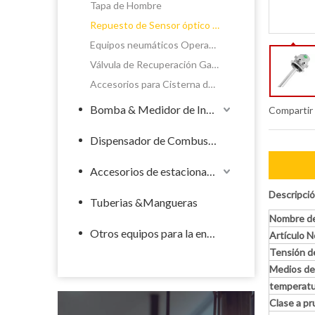
Tapa de Hombre
Repuesto de Sensor óptico de Sobrellenado
Equipos neumáticos Operador & Comando Compartimento
Válvula de Recuperación Gases
Accesorios para Cisterna de riego
Bomba & Medidor de Industrial
Compartir
Dispensador de Combustible
Accesorios de estacionamiento de llenado
Descripció
Tuberias &Mangueras
Nombre del
Otros equipos para la energía
Artículo N
Tensión de
Medios de
temperatur
Clase a p