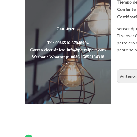
Tiempo de
Corriente 
Certificac
sensor óp
Contáctenos
El sensor ó
petrolero c
Tel: 0086516 67048904
poste se p
Correo electrónico: info@petrolpart.com
Wechat / Whatsapp: 0086 15852184318
\"
Anterior