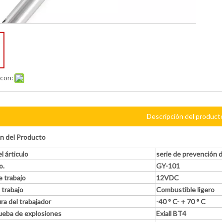
 con:
Descripción del product
n del Producto
 árticulo
serie de prevención
o.
GY-101
 trabajo
12VDC
 trabajo
Combustible ligero
a del trabajador
-40 ° C- + 70 ° C
rueba de explosiones
Exiall BT4