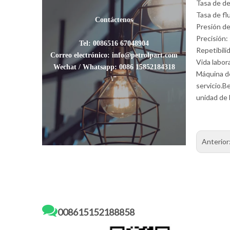
Tasa de de
Tasa de flu
Contáctenos
Presión de
Precisión:
Tel: 0086516 67048904
Repetibili
Correo electrónico: info@petrolpart.com
Vida labor
Wechat / Whatsapp: 0086 15852184318
Máquina de
\"
servicio.B
unidad de 
Anterior

008615152188858