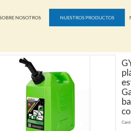
SOBRE NOSOTROS
NUESTROS PRODUCTOS
GY
pl
es
Ga
ba
co
Cant