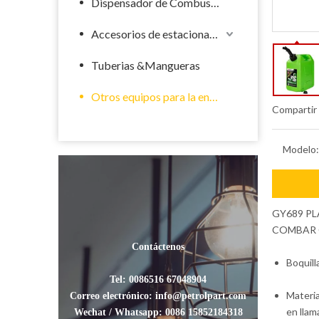
Dispensador de Combustible
Accesorios de estacionamiento de llenado
Tuberias &Mangueras
Otros equipos para la energía
Compartir
Modelo:
GY689 PL
COMBAR 
Contáctenos
Boquill
Tel: 0086516 67048904
Materia
Correo electrónico: info@petrolpart.com
en llam
Wechat / Whatsapp: 0086 15852184318