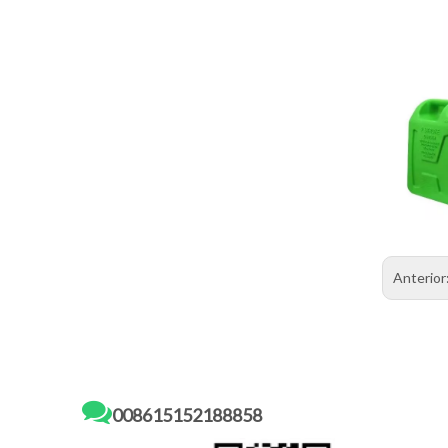
Anterior

008615152188858