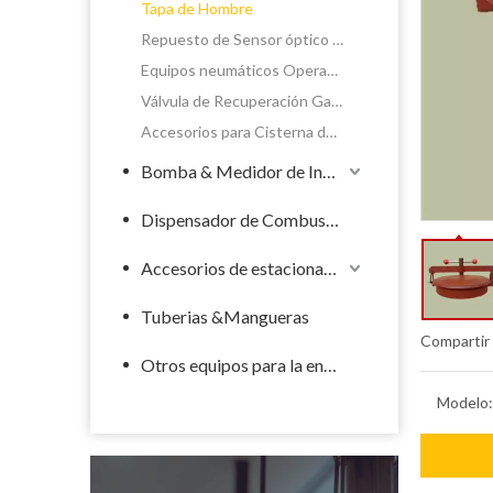
Tapa de Hombre
Repuesto de Sensor óptico de Sobrellenado
Equipos neumáticos Operador & Comando Compartimento
Válvula de Recuperación Gases
Accesorios para Cisterna de riego
Bomba & Medidor de Industrial
Dispensador de Combustible
Accesorios de estacionamiento de llenado
Tuberias &Mangueras
Compartir
Otros equipos para la energía
Modelo: