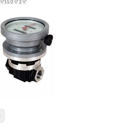
\"11/2 \\" 2 \\"
: