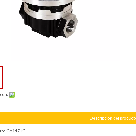
 con:
Descripción del product
tro GY147 LC