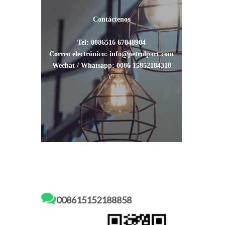
Contáctenos
Tel: 0086516 67048904
Correo electrónico: info@petrolpart.com
Wechat / Whatsapp: 0086 15852184318
\"

008615152188858