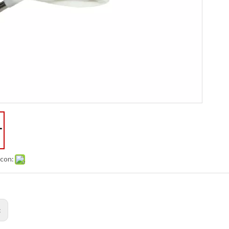
 con:
: