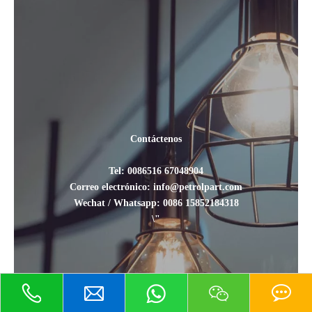
Contáctenos
Tel: 0086516 67048904
Correo electrónico: info@petrolpart.com
Wechat / Whatsapp: 0086 15852184318
\"