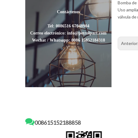
Bomba de 
Uso amplia
Contáctenos
válvula de 
Tel: 0086516 67048904
Correo electrónico: info@petrolpart.com
Wechat / Whatsapp: 0086 15852184318
Anterior
\"

008615152188858