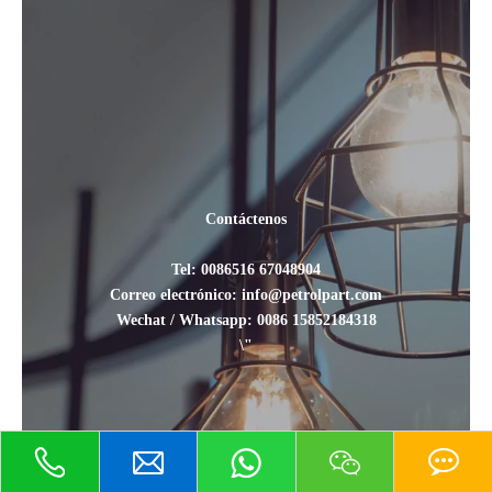
Contáctenos
Tel: 0086516 67048904
Correo electrónico: info@petrolpart.com
Wechat / Whatsapp: 0086 15852184318
\"