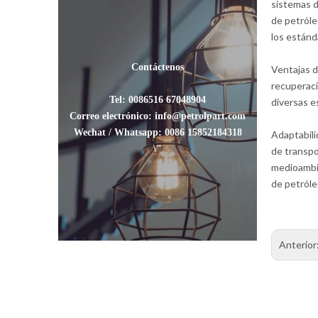
sistemas d
de petróle
los estánd
Contáctenos
Ventajas d
recuperaci
Tel: 0086516 67048904
diversas e
Correo electrónico: info@petrolpart.com
Wechat / Whatsapp: 0086 15852184318
Adaptabili
\"
de transpo
medioambie
de petróle
Anterior