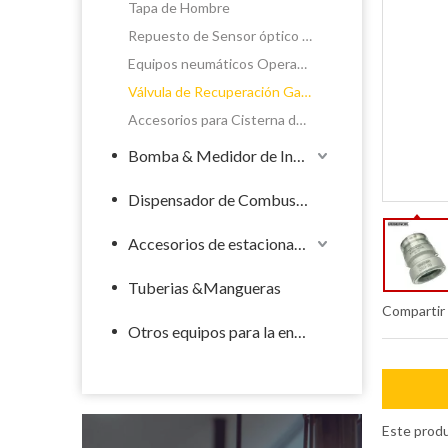
Tapa de Hombre
Repuesto de Sensor óptico de Sobrellenado
Equipos neumáticos Operador & Comando Compartimento
Válvula de Recuperación Gases
Accesorios para Cisterna de riego
Bomba & Medidor de Industrial
Dispensador de Combustible
Accesorios de estacionamiento de llenado
Tuberias &Mangueras
Compartir
Otros equipos para la energía
Este produ