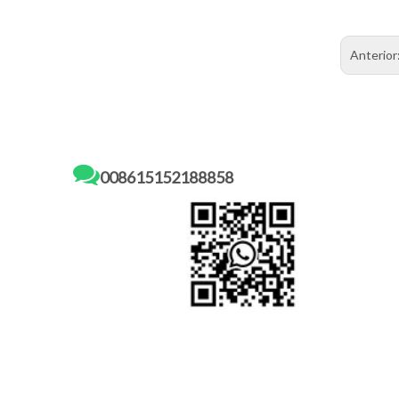
Anterior

008615152188858