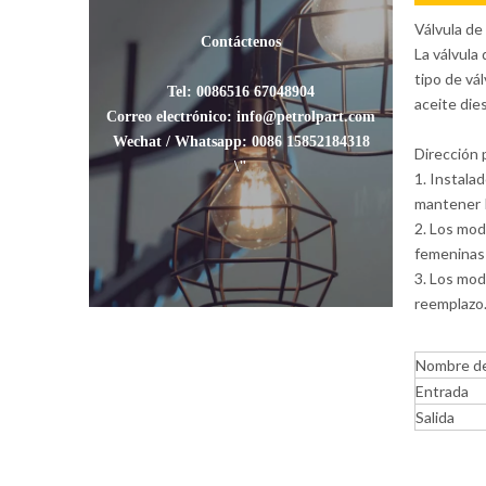
Válvula de
Contáctenos
La válvula
tipo de vá
Tel: 0086516 67048904
aceite dies
Correo electrónico: info@petrolpart.com
Wechat / Whatsapp: 0086 15852184318
Dirección 
\"
1. Instala
mantener 
2. Los mod
femeninas 
3. Los mod
reemplazo
Nombre de
Entrada
Salida