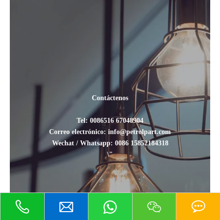
Contáctenos
Tel: 0086516 67048904
Correo electrónico: info@petrolpart.com
Wechat / Whatsapp: 0086 15852184318
\"